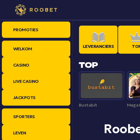
PROMOTIES
LEVERANCIERS
TO
WELKOM
TOP
CASINO
LIVE CASINO
JACKPOTS
Bustabit
Mega 
SPORTERS
Roobe
LEVEN