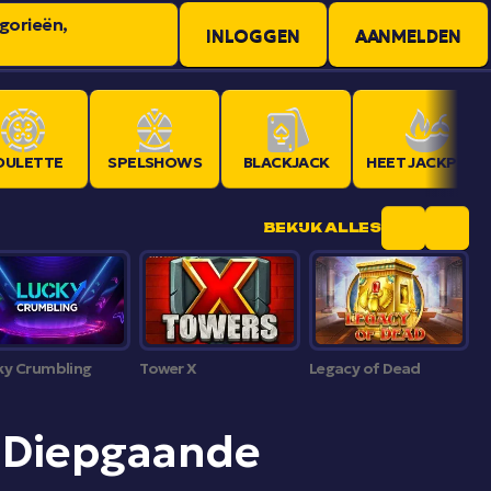
egorieën,
INLOGGEN
AANMELDEN
OULETTE
SPELSHOWS
BLACKJACK
HEET JACKPOTS
BEKIJK ALLES
ky Crumbling
Tower X
Legacy of Dead
n Diepgaande