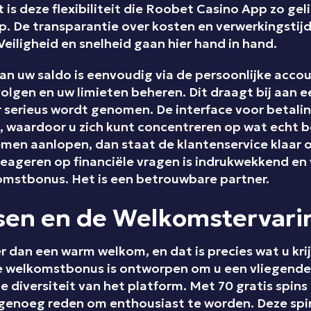
 is deze flexibiliteit die
Roobet Casino App
zo gel
 De transparantie over kosten en verwerkingstijd
eiligheid en snelheid gaan hier hand in hand.
an uw saldo is eenvoudig via de persoonlijke accou
 volgen en uw limieten beheren. Dit draagt bij aan
r serieus wordt genomen. De interface voor betaling
, waardoor u zich kunt concentreren op wat echt bel
men aanlopen, dan staat de klantenservice klaar o
reageren op financiële vragen is indrukwekkend en
omstbonus
. Het is een betrouwbare partner.
en en de Welkomstervari
er dan een warm welkom, en dat is precies wat u kri
 welkomstbonus is ontworpen om u een vliegende s
 diversiteit van het platform. Met 70 gratis spins
r genoeg reden om enthousiast te worden. Deze sp