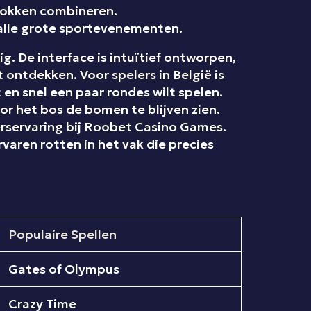
gokken combineren.
alle grote sportevenementen.
. De interface is intuïtief ontworpen,
 ontdekken. Voor spelers in België is
en snel een paar rondes wilt spelen.
r het bos de bomen te blijven zien.
rservaring bij
Roobet Casino Games
.
varen rotten in het vak die precies
Populaire Spellen
Gates of Olympus
Crazy Time