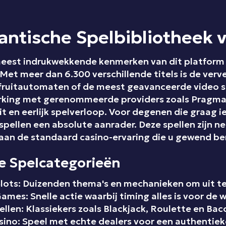
antische Spelbibliotheek 
eest indrukwekkende kenmerken van dit platform i
Met meer dan 6.300 verschillende titels is de verve
 fruitautomaten of de meest geavanceerde video s
king met gerenommeerde providers zoals Pragmat
t en eerlijk spelverloop. Voor degenen die graag i
spellen een absolute aanrader. Deze spellen zijn n
 aan de standaard casino-ervaring die u gewend be
e Spelcategorieën
lots: Duizenden thema's en mechanieken om uit te
ames: Snelle actie waarbij timing alles is voor de w
ellen: Klassiekers zoals Blackjack, Roulette en Bacc
sino: Speel met echte dealers voor een authentieke