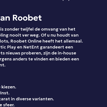
van Roobet
s zonder twijfel de omvang van het
ling nooit ver weg. Of u nu houdt van
lots,
Roobet Online
heeft het allemaal.
ic Play en NetEnt garandeert een
ets nieuws proberen, zijn de in-house
ergens anders te vinden en bieden een
nt.
 kiezen.
inst.
arat in diverse varianten.
 sfeer.