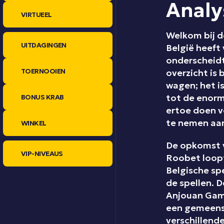
Analy
VIRTUEEL
Welkom bij d
UITDAGINGEN
België heeft
onderscheidt 
TOERNOOIEN
overzicht is
wagen; het i
tot de enorme
BONUS KRAB
ertoe doen v
te nemen aan
WINKEL
De opkomst v
VIP-NIVEAUS
Roobet
loopt
Belgische sp
de spellen. 
Anjouan Gamin
een gemeens
verschillend